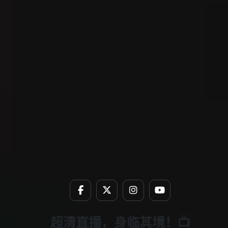
超清直播，身临其境！📺
极限，超越自我！🏀
突破极限，超越自我